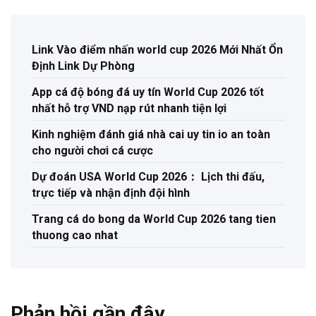
Link Vào điểm nhấn world cup 2026 Mới Nhất Ổn
Định Link Dự Phòng
App cá độ bóng đá uy tín World Cup 2026 tốt
nhất hỗ trợ VND nạp rút nhanh tiện lợi
Kinh nghiệm đánh giá nhà cai uy tin io an toàn
cho người chơi cá cược
Dự đoán USA World Cup 2026： Lịch thi đấu,
trực tiếp và nhận định đội hình
Trang cá do bong da World Cup 2026 tang tien
thuong cao nhat
Phản hồi gần đây