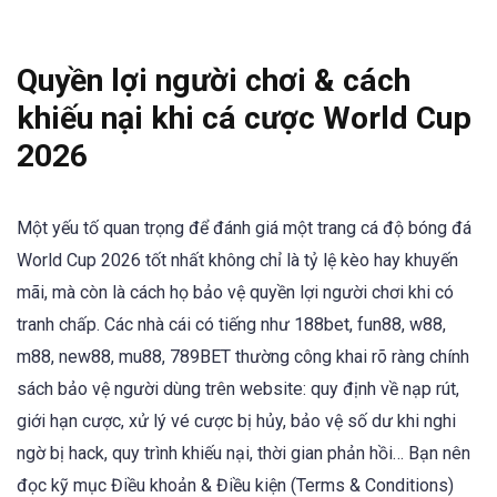
Quyền lợi người chơi & cách
khiếu nại khi cá cược World Cup
2026
Một yếu tố quan trọng để đánh giá một trang cá độ bóng đá
World Cup 2026 tốt nhất không chỉ là tỷ lệ kèo hay khuyến
mãi, mà còn là cách họ bảo vệ quyền lợi người chơi khi có
tranh chấp. Các nhà cái có tiếng như 188bet, fun88, w88,
m88, new88, mu88, 789BET thường công khai rõ ràng chính
sách bảo vệ người dùng trên website: quy định về nạp rút,
giới hạn cược, xử lý vé cược bị hủy, bảo vệ số dư khi nghi
ngờ bị hack, quy trình khiếu nại, thời gian phản hồi… Bạn nên
đọc kỹ mục Điều khoản & Điều kiện (Terms & Conditions)