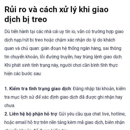
Rủi ro và cách xử lý khi giao
dịch bị treo
Dù tiến hành tại các nhà cái uy tín io, vẫn có trường hợp giao
dịch nạp/rút bị treo hoặc chậm xác nhận do lý do khách
quan và chủ quan: gián đoạn hệ thống ngân hàng, sai thông
tin chuyển khoản, lỗi đường truyền, hay trùng lệnh giao dịch.
Khi phát sinh tình trạng này, người chơi cần bình tĩnh thực
hiện các bước sau:
1. Kiểm tra tình trạng giao dịch
: Đăng nhập tài khoản, kiểm
tra mục lịch sử để xác định giao dịch đã được ghi nhận hay
chưa.
2. Liên hệ bộ phận hỗ trợ
: Gửi yêu cầu qua chat live, hotline,
hoặc email hỗ trợ trên nền tảng kèm mã giao dịch, biên nhận