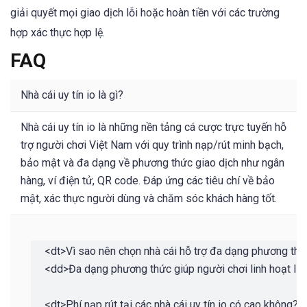
giải quyết mọi giao dịch lỗi hoặc hoàn tiền với các trường
hợp xác thực hợp lệ.
FAQ
Nhà cái uy tín io là gì?
Nhà cái uy tín io là những nền tảng cá cược trực tuyến hỗ
trợ người chơi Việt Nam với quy trình nạp/rút minh bạch,
bảo mật và đa dạng về phương thức giao dịch như ngân
hàng, ví điện tử, QR code. Đáp ứng các tiêu chí về bảo
mật, xác thực người dùng và chăm sóc khách hàng tốt.
<dt>Vì sao nên chọn nhà cái hỗ trợ đa dạng phương thứ
<dd>Đa dạng phương thức giúp người chơi linh hoạt lựa 
<dt>Phí nạp rút tại các nhà cái uy tín io có cao không?</