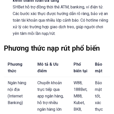
kênh thanh toán đa tầng
SHBet hỗ trợ đồng thời thẻ ATM, banking, ví điện tử.
Các bước xác thực được hướng dẫn rõ ràng, bảo vệ an
toàn tài khoản qua nhiều lớp cảnh báo. Có hotline riêng
xử lý các trường hợp giao dịch treo, giúp người chơi
yên tâm mỗi lần nạp/rút.
Phương thức nạp rút phổ biến
Phương
Mô tả & Ưu
Phổ
Bảo
thức
điểm
biến tại
mật
Ngân hàng
Chuyển khoản
W88,
Bảo
nội địa
trực tiếp qua
188Bet,
mật
(Internet
app ngân hàng,
M88,
tốt,
Banking)
hỗ trợ nhiều
Kubet,
xác
ngân hàng lớn
BK8,
thực