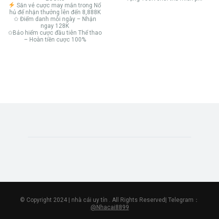
Săn vé cược may mắn trong Nổ
hủ để nhận thưởng lên đến 8,888K
✩ Điểm danh mỗi ngày – Nhận
ngay 128K
✩Bảo hiểm cược đầu tiên Thể thao
– Hoàn tiền cược 100%
© Copyright 2024 | nhà cái uy tín . All Rights Reserved| Telegram：
@Nhacai8899