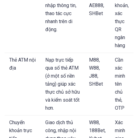
nhập thông tin,
AE888,
khoản,
thao tác cực
SHBet
xác
nhanh trên di
thực
động.
QR
ngân
hàng
Thẻ ATM nội
Nạp trực tiếp
M88,
Cần
địa
qua số thẻ ATM
W88,
xác
(ở một số nền
J88,
minh
tảng) giúp xác
SHBet
tên
thực chủ sở hữu
chủ
và kiểm soát tốt
thẻ,
hơn.
OTP
Chuyển
Giao dịch thủ
W88,
Xác
khoản trực
công, nhập nội
188Bet,
minh