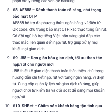
phận xử lý riêng các vấn đề banking.
#8. AE888 – Kênh thanh toán rõ ràng, chú trọng
bảo mật OTP
AE888 hỗ trợ đa phương thức: ngân hàng, ví điện tử,
QR code, chú trọng bảo mật OTP, xác thực từng lần rút.
Có đội ngũ hỗ trợ tiếng Việt, sẵn sàng giải đáp các
thắc mắc liên quan đến nạp/rút, trợ giúp xử lý mọi
khiếu nại giao dịch.
#9. J88 – Đơn giản hóa giao dịch, tối ưu thao tác
nạp/rút cho người mới
J88 thiết kế giao diện thanh toán thân thiện, chú trọng
hướng dẫn chi tiết nạp, rút với từng ngân hàng, ví điện
tử. Cung cấp quản lý lịch sử giao dịch rõ ràng, giúp
người chơi tự kiểm tra và đối soát dễ dàng mọi khoản
nạp/rút.
#10. SHBet – Chăm sóc khách hàng tận tình qua