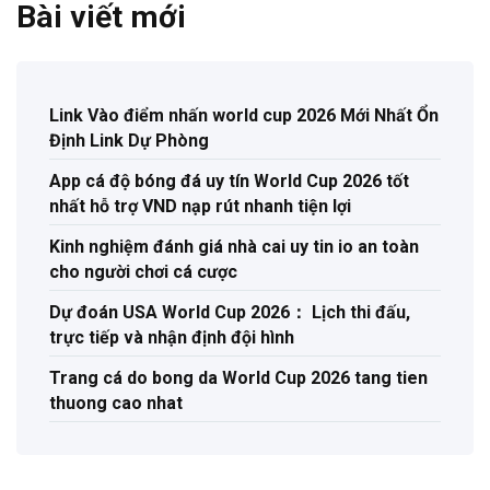
Bài viết mới
Link Vào điểm nhấn world cup 2026 Mới Nhất Ổn
Định Link Dự Phòng
App cá độ bóng đá uy tín World Cup 2026 tốt
nhất hỗ trợ VND nạp rút nhanh tiện lợi
Kinh nghiệm đánh giá nhà cai uy tin io an toàn
cho người chơi cá cược
Dự đoán USA World Cup 2026： Lịch thi đấu,
trực tiếp và nhận định đội hình
Trang cá do bong da World Cup 2026 tang tien
thuong cao nhat