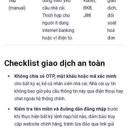
tiếp
dung theo yêu
Kubet,
giao
(manual)
cầu nhà cái.
BK8,
dịch,
Thích hợp cho
J88
đối
người ít dùng
soát
internet banking
hoá
hoặc ví điện tử.
đơn
Checklist giao dịch an toàn
Không chia sẻ OTP, mật khẩu hoặc mã xác minh
cho bất kỳ ai, kể cả nhân viên nhà cái. Nhà cái uy tín
không bao giờ yêu cầu thông tin này qua điện thoại hay
chat ngoài hệ thống chính.
Kiểm tra tên miền và đường dẫn đăng nhập
trước
khi thực hiện bất kỳ lệnh nạp/rút nào, đảm bảo truy
cập website chính hãng, tránh lừa đảo qua link giả