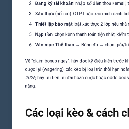
Đăng ký tài khoản
: nhập số điện thoại/email,
Xác thực
(nếu có): OTP hoặc xác minh danh tín
Thiết lập bảo mật
: bật xác thực 2 lớp nếu nhà 
Nạp tiền
: chọn kênh thanh toán tiện nhất, kiểm
Vào mục Thể thao
→ Bóng đá → chọn giải/tr
Về “claim bonus ngay”: hãy đọc kỹ điều kiện trước kh
cược lại (wagering), các kèo bị loại trừ, thời hạn h
2026
, hãy ưu tiên ưu đãi hoàn cược hoặc odds boost
nặng.
Các loại kèo & cách c