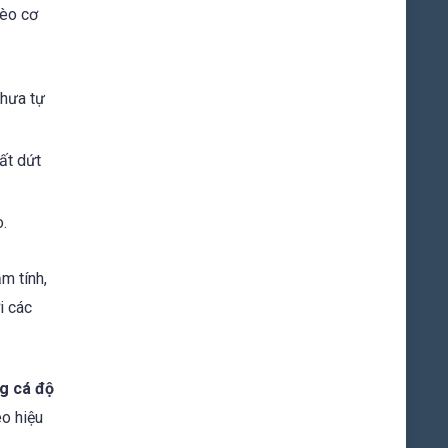
kèo cơ
chưa tự
uất dứt
o.
ảm tính,
i các
g cá độ
eo hiệu