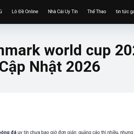
ủ
Lô Đề Online
Nhà Cái Uy Tín
Thể Thao
tin tức 
nmark world cup 20
 Cập Nhật 2026
bóng đá
uy tín chưa bao giờ đơn giản: quảng cáo thì nhiều, nhưng 