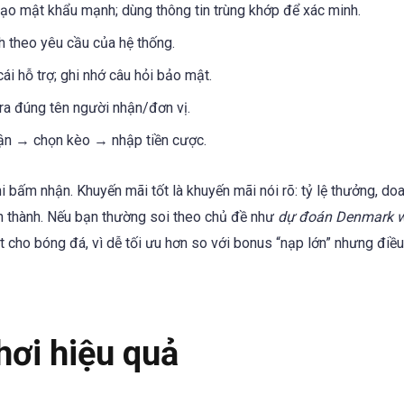
 tạo mật khẩu mạnh; dùng thông tin trùng khớp để xác minh.
h theo yêu cầu của hệ thống.
cái hỗ trợ; ghi nhớ câu hỏi bảo mật.
 tra đúng tên người nhận/đơn vị.
ận → chọn kèo → nhập tiền cược.
i bấm nhận. Khuyến mãi tốt là khuyến mãi nói rõ: tỷ lệ thưởng, do
oàn thành. Nếu bạn thường soi theo chủ đề như
dự đoán Denmark w
 cho bóng đá, vì dễ tối ưu hơn so với bonus “nạp lớn” nhưng điều
hơi hiệu quả