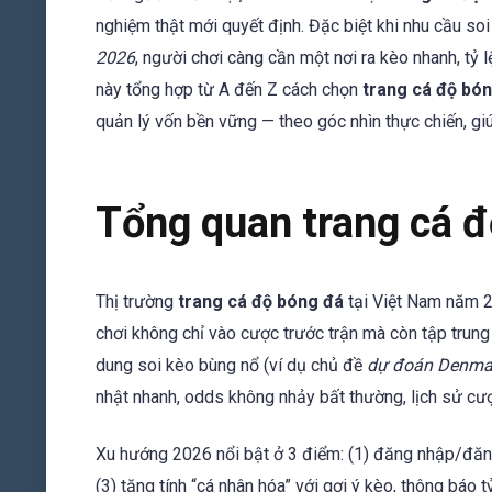
nghiệm thật mới quyết định. Đặc biệt khi nhu cầu s
2026
, người chơi càng cần một nơi ra kèo nhanh, tỷ l
này tổng hợp từ A đến Z cách chọn
trang cá độ bó
quản lý vốn bền vững — theo góc nhìn thực chiến, giúp
Tổng quan trang cá đ
Thị trường
trang cá độ bóng đá
tại Việt Nam năm 20
chơi không chỉ vào cược trước trận mà còn tập trung kè
dung soi kèo bùng nổ (ví dụ chủ đề
dự đoán Denmar
nhật nhanh, odds không nhảy bất thường, lịch sử cư
Xu hướng 2026 nổi bật ở 3 điểm: (1) đăng nhập/đăng 
(3) tăng tính “cá nhân hóa” với gợi ý kèo, thông báo 