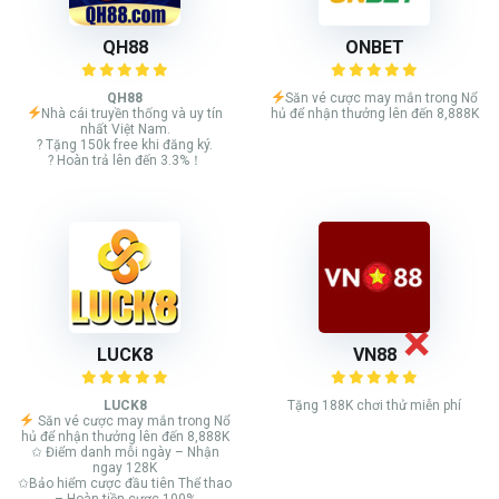
QH88
ONBET
QH88
Săn vé cược may mắn trong Nổ
Nhà cái truyền thống và uy tín
hủ để nhận thưởng lên đến 8,888K
nhất Việt Nam.
? Tặng 150k free khi đăng ký.
? Hoàn trả lên đến 3.3%！
LUCK8
VN88
LUCK8
Tặng 188K chơi thử miễn phí
Săn vé cược may mắn trong Nổ
hủ để nhận thưởng lên đến 8,888K
✩ Điểm danh mỗi ngày – Nhận
ngay 128K
✩Bảo hiểm cược đầu tiên Thể thao
– Hoàn tiền cược 100%