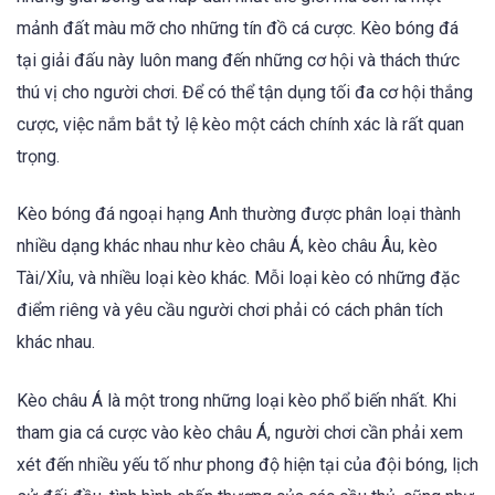
mảnh đất màu mỡ cho những tín đồ cá cược. Kèo bóng đá
tại giải đấu này luôn mang đến những cơ hội và thách thức
thú vị cho người chơi. Để có thể tận dụng tối đa cơ hội thắng
cược, việc nắm bắt tỷ lệ kèo một cách chính xác là rất quan
trọng.
Kèo bóng đá ngoại hạng Anh thường được phân loại thành
nhiều dạng khác nhau như kèo châu Á, kèo châu Âu, kèo
Tài/Xỉu, và nhiều loại kèo khác. Mỗi loại kèo có những đặc
điểm riêng và yêu cầu người chơi phải có cách phân tích
khác nhau.
Kèo châu Á là một trong những loại kèo phổ biến nhất. Khi
tham gia cá cược vào kèo châu Á, người chơi cần phải xem
xét đến nhiều yếu tố như phong độ hiện tại của đội bóng, lịch