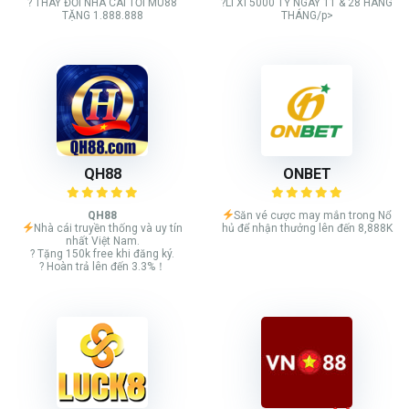
? THAY ĐỔI NHÀ CÁI TỚI MU88
?LÌ XÌ 5000 TỶ NGÀY 11 & 28 HÀNG
TẶNG 1.888.888
THÁNG/p>
QH88
ONBET
QH88
Săn vé cược may mắn trong Nổ
Nhà cái truyền thống và uy tín
hủ để nhận thưởng lên đến 8,888K
nhất Việt Nam.
? Tặng 150k free khi đăng ký.
? Hoàn trả lên đến 3.3%！