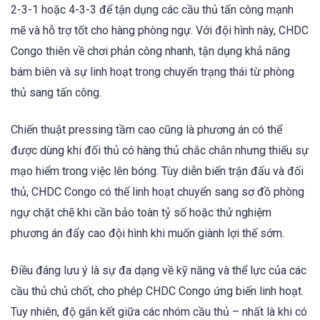
2-3-1 hoặc 4-3-3 để tận dụng các cầu thủ tấn công mạnh
mẽ và hỗ trợ tốt cho hàng phòng ngự. Với đội hình này, CHDC
Congo thiên về chơi phản công nhanh, tận dụng khả năng
bám biên và sự linh hoạt trong chuyển trạng thái từ phòng
thủ sang tấn công.
Chiến thuật pressing tầm cao cũng là phương án có thể
được dùng khi đối thủ có hàng thủ chắc chắn nhưng thiếu sự
mạo hiểm trong việc lên bóng. Tùy diễn biến trận đấu và đối
thủ, CHDC Congo có thể linh hoạt chuyển sang sơ đồ phòng
ngự chặt chẽ khi cần bảo toàn tỷ số hoặc thử nghiệm
phương án đẩy cao đội hình khi muốn giành lợi thế sớm.
Điều đáng lưu ý là sự đa dạng về kỹ năng và thể lực của các
cầu thủ chủ chốt, cho phép CHDC Congo ứng biến linh hoạt.
Tuy nhiên, độ gắn kết giữa các nhóm cầu thủ – nhất là khi có