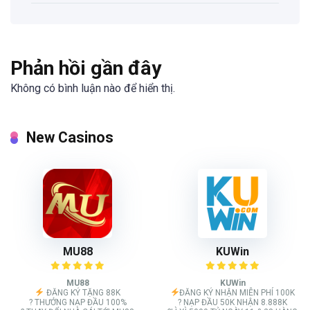
Phản hồi gần đây
Không có bình luận nào để hiển thị.
New Casinos
MU88
KUWin
MU88
KUWin
ĐĂNG KÝ TẶNG 88K
ĐĂNG KÝ NHẬN MIỄN PHÍ 100K
? THƯỞNG NẠP ĐẦU 100%
? NẠP ĐẦU 50K NHẬN 8.888K