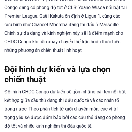
Congo đang có phong độ tốt ở CLB: Yoane Wissa nổi bật tại
Premier League, Gaël Kakuta ổn định ở Ligue 1, cùng các
cựu binh như Chancel Mbemba đang thi đấu ở Marseille.
Chính sự đa dạng và kinh nghiệm này sẽ là điểm mạnh cho
CHDC Congo khi cần xoay chuyển thế trận hoặc thực hiện
những phương án chiến thuật linh hoạt.
Đội hình dự kiến và lựa chọn
chiến thuật
Đội hình CHDC Congo dự kiến sẽ gồm những cái tên nổi bật,
kết hợp giữa cầu thủ đang thi đấu quốc tế và các nhân tố
trong nước. Theo phân tích từ giới chuyên môn, các vị trí
trọng yếu sẽ được đảm bảo bởi các cầu thủ đang có phong
độ tốt và nhiều kinh nghiệm thi đấu quốc tế: