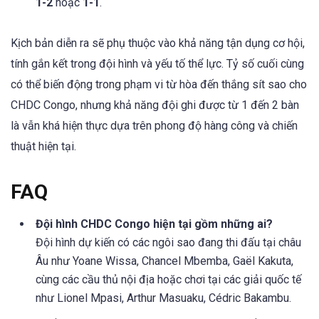
1-2
hoặc
1-1
.
Kịch bản diễn ra sẽ phụ thuộc vào khả năng tận dụng cơ hội,
tính gắn kết trong đội hình và yếu tố thể lực. Tỷ số cuối cùng
có thể biến động trong phạm vi từ hòa đến thắng sít sao cho
CHDC Congo, nhưng khả năng đội ghi được từ 1 đến 2 bàn
là vẫn khá hiện thực dựa trên phong độ hàng công và chiến
thuật hiện tại.
FAQ
Đội hình CHDC Congo hiện tại gồm những ai?
Đội hình dự kiến có các ngôi sao đang thi đấu tại châu
Âu như Yoane Wissa, Chancel Mbemba, Gaël Kakuta,
cùng các cầu thủ nội địa hoặc chơi tại các giải quốc tế
như Lionel Mpasi, Arthur Masuaku, Cédric Bakambu.