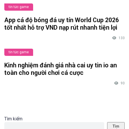
tin tức game
App cá độ bóng đá uy tín World Cup 2026
tốt nhất hỗ trợ VND nạp rút nhanh tiện lợi
133
tin tức game
Kinh nghiệm đánh giá nhà cai uy tin io an
toàn cho người chơi cá cược
93
Tìm kiếm
Tìm