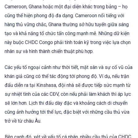
Cameroon, Ghana hoặc một đại diện khác trong bảng – họ
cũng thể hiện phong độ đa dạng. Cameroon nổi tiếng với
hàng thủ vững chắc, Ghana thường sở hữu tuyến giữa sáng
tạo và khả năng tổ chức tấn công mạnh mẽ. Những dữ kiện
này buộc CHDC Congo phải tính toán kỹ trong việc lựa chọn
nhân sự và hình thành chiến thuật phù hợp.
Các yếu tố ngoại cảnh như thời tiết, mặt sân và sự cổ vũ của
khán giả cũng có thể tác động tới phong độ. Ví dụ, nếu trận
đấu diễn ra tại Kinshasa, đội nhà sẽ được tiếp sức mạnh từ
sự nhiệt tình của các CĐV, còn nếu phải làm khách thì áp lực
sẽ lớn hơn. Lịch thi đấu dày đặc và khoảng cách di chuyển
cũng ảnh hưởng tới thể lực, đặc biệt với những cầu thủ vừa
trở về từ châu Âu.
Bên cạnh đó, xét về yếu tố cá nhân, nhiều cầu thủ của CHDC