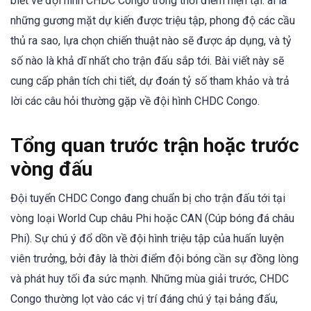
biết về đội hình CHDC Congo trong thời điểm hiện tại: ai là
những gương mặt dự kiến được triệu tập, phong độ các cầu
thủ ra sao, lựa chọn chiến thuật nào sẽ được áp dụng, và tỷ
số nào là khả dĩ nhất cho trận đấu sắp tới. Bài viết này sẽ
cung cấp phân tích chi tiết, dự đoán tỷ số tham khảo và trả
lời các câu hỏi thường gặp về đội hình CHDC Congo.
Tổng quan trước trận hoặc trước
vòng đấu
Đội tuyển CHDC Congo đang chuẩn bị cho trận đấu tới tại
vòng loại World Cup châu Phi hoặc CAN (Cúp bóng đá châu
Phi). Sự chú ý đổ dồn về đội hình triệu tập của huấn luyện
viên trưởng, bởi đây là thời điểm đội bóng cần sự đồng lòng
và phát huy tối đa sức mạnh. Những mùa giải trước, CHDC
Congo thường lọt vào các vị trí đáng chú ý tại bảng đấu,