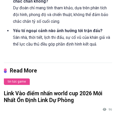
chắc chắn không?
Dự đoán chỉ mang tính tham khảo, dựa trên phân tích
đội hình, phong độ và chiến thuật, không thể đảm bảo
chắc chắn tỷ số cuối cùng.
Yếu tố ngoại cảnh nào ảnh hưởng tới trận đấu?
Sân nhà, thời tiết, lịch thi đấu, sự cổ vũ của khán giả và
thể lực cầu thủ đều góp phần định hình kết quả.
Read More
tin tức game
Link Vào điểm nhấn world cup 2026 Mới
Nhất Ổn Định Link Dự Phòng
96