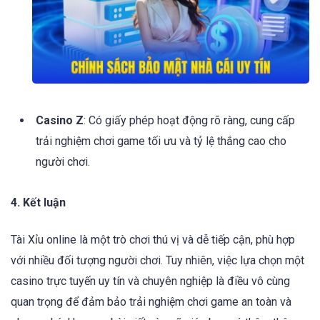
Casino Z
: Có giấy phép hoạt động rõ ràng, cung cấp
trải nghiệm chơi game tối ưu và tỷ lệ thắng cao cho
người chơi.
4. Kết luận
Tài Xỉu online là một trò chơi thú vị và dễ tiếp cận, phù hợp
với nhiều đối tượng người chơi. Tuy nhiên, việc lựa chọn một
casino trực tuyến uy tín và chuyên nghiệp là điều vô cùng
quan trọng để đảm bảo trải nghiệm chơi game an toàn và