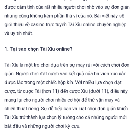
được cảm tình của rất nhiều người chơi nhờ vào sự đơn giản
nhưng cũng không kém phần thú vị của nó. Bài viết này sẽ
giới thiệu về casino trực tuyến Tài Xỉu online chuyên nghiệp
và uy tín nhất.
1. Tại sao chọn Tài Xỉu online?
Tài Xỉu là một trò chơi dựa trên sự may rủi với cách chơi đơn
giản. Người chơi đặt cược vào kết quả của ba viên xúc xắc
được lắc trong một chiếc hộp kín. Với nhiều lựa chọn đặt
cược, từ cược Tài (hơn 11) đến cược Xỉu (dưới 11), điều này
mang lại cho người chơi nhiều cơ hội để thử vận may và
chiến thuật riêng. Sự dễ tiếp cận và luật chơi đơn giản khiến
Tài Xỉu trở thành lựa chọn lý tưởng cho cả những người mới
bắt đầu và những người chơi kỳ cựu.