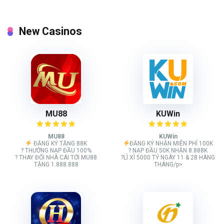
New Casinos
MU88
KUWin
MU88
KUWin
ĐĂNG KÝ TẶNG 88K
ĐĂNG KÝ NHẬN MIỄN PHÍ 100K
? THƯỞNG NẠP ĐẦU 100%
? NẠP ĐẦU 50K NHẬN 8.888K
? THAY ĐỔI NHÀ CÁI TỚI MU88
?LÌ XÌ 5000 TỶ NGÀY 11 & 28 HÀNG
TẶNG 1.888.888
THÁNG/p>